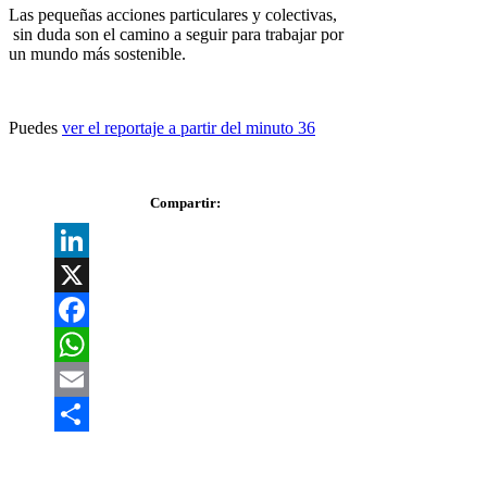
Las pequeñas acciones particulares y colectivas,
sin duda son el camino a seguir para trabajar por
un mundo más sostenible.
Puedes
ver el reportaje a partir del minuto 36
Compartir:
LinkedIn
X
Facebook
WhatsApp
Email
Share
COLÉGIATE